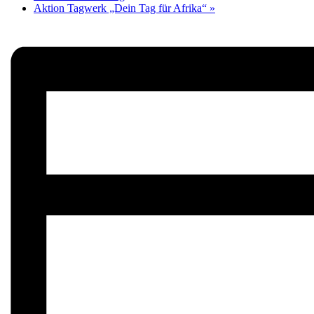
Aktion Tagwerk „Dein Tag für Afrika“
»