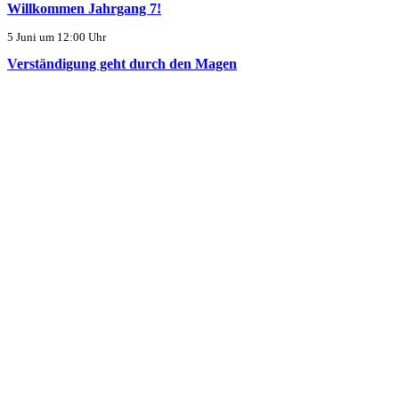
Willkommen Jahrgang 7!
5 Juni um 12:00 Uhr
Verständigung geht durch den Magen
28 Apr. um 14:14 Uhr
Versammlung des Fördervereins am 16.04.2026
30 März um 18:04 Uhr
Kontakt
Kirschweg 2, 16567 Mühlenbecker Land
033056 / 407200
033056 / 407209
sekretariat@kollwitz-gesamtschule.de
© 2026 | Webdesign:
Blaßmann Werbegrafik
Home