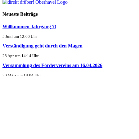
Neueste Beiträge
Willkommen Jahrgang 7!
5 Juni um 12:00 Uhr
Verständigung geht durch den Magen
28 Apr. um 14:14 Uhr
Versammlung des Fördervereins am 16.04.2026
30 März um 18:04 Uhr
Kontakt
Kirschweg 2, 16567 Mühlenbecker Land
033056 / 407200
033056 / 407209
sekretariat@kollwitz-gesamtschule.de