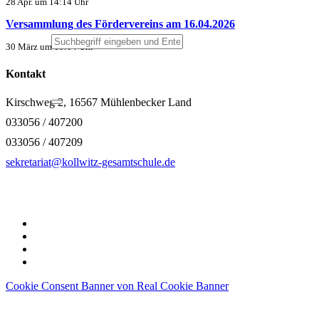
28 Apr. um 14:14 Uhr
Versammlung des Fördervereins am 16.04.2026
30 März um 18:04 Uhr
Kontakt
Kirschweg 2, 16567 Mühlenbecker Land
033056 / 407200
033056 / 407209
sekretariat@kollwitz-gesamtschule.de
Cookie Consent Banner von Real Cookie Banner